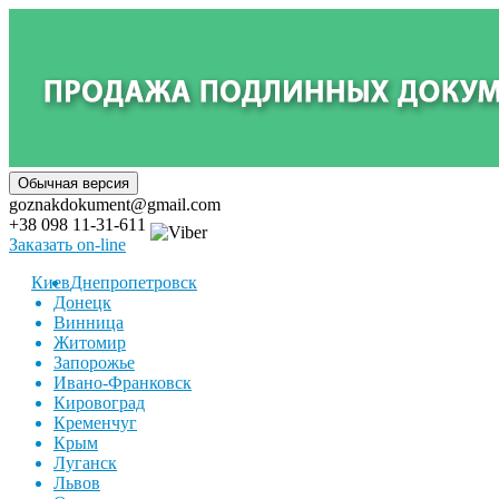
goznakdokument@gmail.com
+38 098 11-31-611
Заказать on-line
Киев
Днепропетровск
Донецк
Винница
Житомир
Запорожье
Ивано-Франковск
Кировоград
Кременчуг
Крым
Луганск
Львов