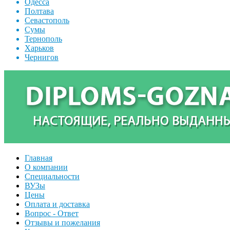
Одесса
Полтава
Севастополь
Сумы
Тернополь
Харьков
Чернигов
Главная
О компании
Специальности
ВУЗы
Цены
Оплата и доставка
Вопрос - Ответ
Отзывы и пожелания