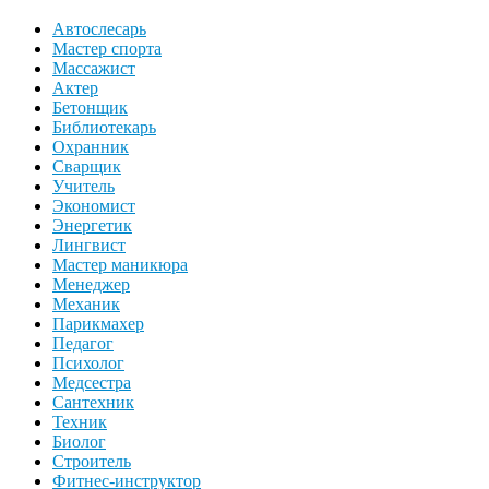
Автослесарь
Мастер спорта
Массажист
Актер
Бетонщик
Библиотекарь
Охранник
Сварщик
Учитель
Экономист
Энергетик
Лингвист
Мастер маникюра
Менеджер
Механик
Парикмахер
Педагог
Психолог
Медсестра
Сантехник
Техник
Биолог
Строитель
Фитнес-инструктор