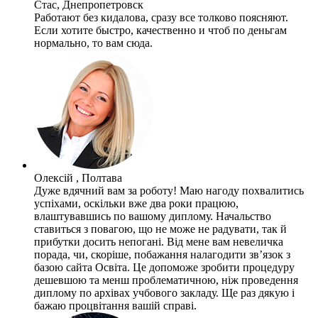
Стас, Днепропетровск
Работают без кидалова, сразу все толково поясняют.
Если хотите быстро, качественно и чтоб по деньгам
нормально, то вам сюда.
Олексій , Полтава
Дуже вдячний вам за роботу! Маю нагоду похвалитись
успіхами, оскільки вже два роки працюю,
влаштувавшись по вашому диплому. Начальство
ставиться з повагою, що не може не радувати, так й
прибутки досить непогані. Від мене вам невеличка
порада, чи, скоріше, побажання налагодити зв’язок з
базою сайта Освіта. Це допоможе зробити процедуру
дешевшою та менш проблематичною, ніж проведення
диплому по архівах учбового закладу. Ще раз дякую і
бажаю процвітання вашій справі.