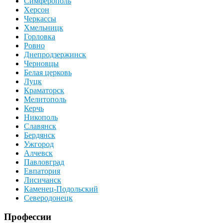
Симферополь
Херсон
Черкассы
Хмельницк
Горловка
Ровно
Днепродзержинск
Черновцы
Белая церковь
Луцк
Краматорск
Мелитополь
Керчь
Никополь
Славянск
Бердянск
Ужгород
Алчевск
Павловград
Евпатория
Лисичанск
Каменец-Подольский
Северодонецк
Профессии