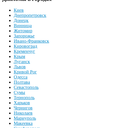
Киев
Днепропетровск
Донецк
Винница
Житомир
Запорожье
Ивано-Франковск
Кировоград
Кременчуг
Крым
Луганск
Львов
Кривой Рог
Одесса
Полтава
Севастополь
Сумы
Тернополь
Харьков
Чернигов
Николаев
Мариуполь
Макеевка