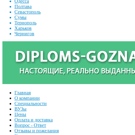
Одесса
Полтава
Севастополь
Сумы
Тернополь
Харьков
Чернигов
Главная
О компании
Специальности
ВУЗы
Цены
Оплата и доставка
Вопрос - Ответ
Отзывы и пожелания