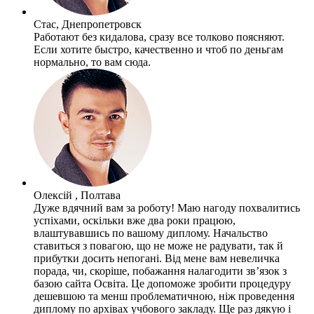
Стас, Днепропетровск
Работают без кидалова, сразу все толково поясняют.
Если хотите быстро, качественно и чтоб по деньгам
нормально, то вам сюда.
Олексій , Полтава
Дуже вдячний вам за роботу! Маю нагоду похвалитись
успіхами, оскільки вже два роки працюю,
влаштувавшись по вашому диплому. Начальство
ставиться з повагою, що не може не радувати, так й
прибутки досить непогані. Від мене вам невеличка
порада, чи, скоріше, побажання налагодити зв’язок з
базою сайта Освіта. Це допоможе зробити процедуру
дешевшою та менш проблематичною, ніж проведення
диплому по архівах учбового закладу. Ще раз дякую і