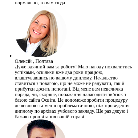
нормально, то вам сюда.
Олексій , Полтава
Дуже вдячний вам за роботу! Маю нагоду похвалитись
успіхами, оскільки вже два роки працюю,
влаштувавшись по вашому диплому. Начальство
ставиться з повагою, що не може не радувати, так й
прибутки досить непогані. Від мене вам невеличка
порада, чи, скоріше, побажання налагодити зв’язок з
базою сайта Освіта. Це допоможе зробити процедуру
дешевшою та менш проблематичною, ніж проведення
диплому по архівах учбового закладу. Ще раз дякую і
бажаю процвітання вашій справі.