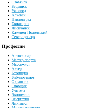
Славянск
Бердянск
Ужгород
Алчевск
Павловград
Евпатория
Лисичанск
Каменец-Подольский
Северодонецк
Профессии
Автослесарь
Мастер спорта
Массажист
Актер
Бетонщик
Библиотекарь
Охранник
Сварщик
Учитель
Экономист
Энергетик
Лингвист
Мастер маникюра