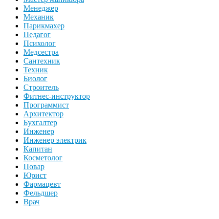
Менеджер
Механик
Парикмахер
Педагог
Психолог
Медсестра
Сантехник
Техник
Биолог
Строитель
Фитнес-инструктор
Программист
Архитектор
Бухгалтер
Инженер
Инженер электрик
Капитан
Косметолог
Повар
Юрист
Фармацевт
Фельдшер
Врач