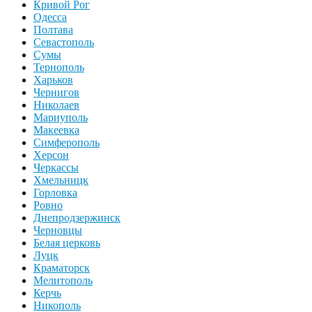
Кривой Рог
Одесса
Полтава
Севастополь
Сумы
Тернополь
Харьков
Чернигов
Николаев
Мариуполь
Макеевка
Симферополь
Херсон
Черкассы
Хмельницк
Горловка
Ровно
Днепродзержинск
Черновцы
Белая церковь
Луцк
Краматорск
Мелитополь
Керчь
Никополь