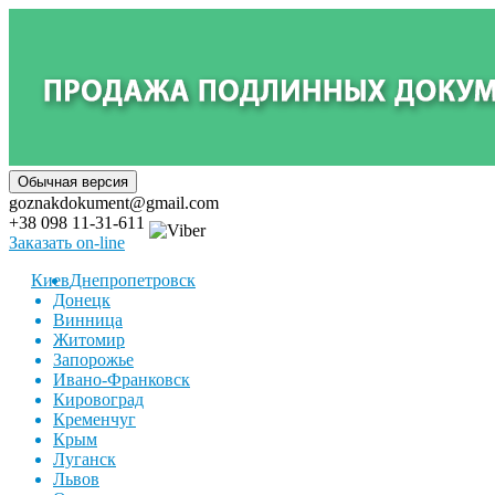
goznakdokument@gmail.com
+38 098 11-31-611
Заказать on-line
Киев
Днепропетровск
Донецк
Винница
Житомир
Запорожье
Ивано-Франковск
Кировоград
Кременчуг
Крым
Луганск
Львов