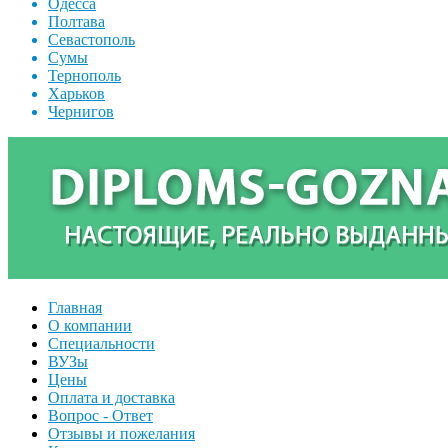
Одесса
Полтава
Севастополь
Сумы
Тернополь
Харьков
Чернигов
Главная
О компании
Специальности
ВУЗы
Цены
Оплата и доставка
Вопрос - Ответ
Отзывы и пожелания