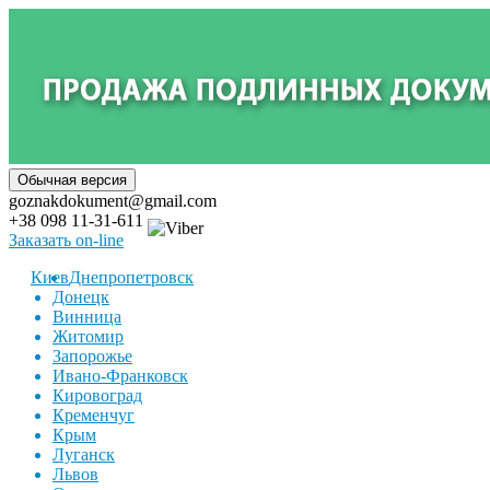
goznakdokument@gmail.com
+38 098 11-31-611
Заказать on-line
Киев
Днепропетровск
Донецк
Винница
Житомир
Запорожье
Ивано-Франковск
Кировоград
Кременчуг
Крым
Луганск
Львов