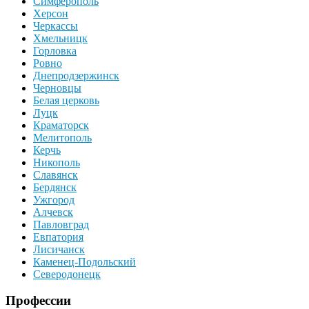
Симферополь
Херсон
Черкассы
Хмельницк
Горловка
Ровно
Днепродзержинск
Черновцы
Белая церковь
Луцк
Краматорск
Мелитополь
Керчь
Никополь
Славянск
Бердянск
Ужгород
Алчевск
Павловград
Евпатория
Лисичанск
Каменец-Подольский
Северодонецк
Профессии