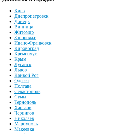
Киев
Днепропетровск
Донецк
Винница
Житомир
Запорожье
Ивано-Франковск
Кировоград
Кременчуг
Крым
Луганск
Львов
Кривой Рог
Одесса
Полтава
Севастополь
Сумы
Тернополь
Харьков
Чернигов
Николаев
Мариуполь
Макеевка