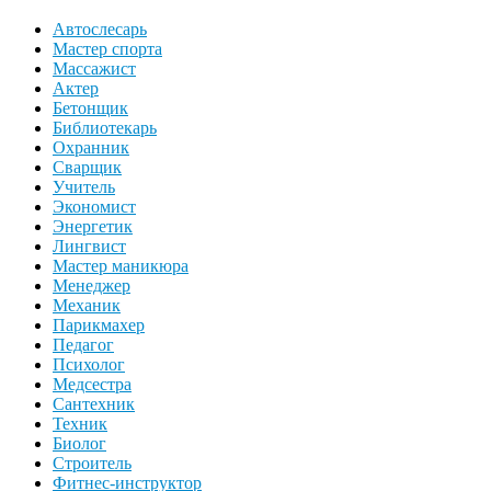
Автослесарь
Мастер спорта
Массажист
Актер
Бетонщик
Библиотекарь
Охранник
Сварщик
Учитель
Экономист
Энергетик
Лингвист
Мастер маникюра
Менеджер
Механик
Парикмахер
Педагог
Психолог
Медсестра
Сантехник
Техник
Биолог
Строитель
Фитнес-инструктор