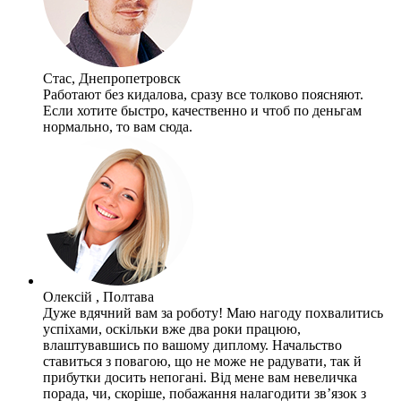
Стас, Днепропетровск
Работают без кидалова, сразу все толково поясняют.
Если хотите быстро, качественно и чтоб по деньгам
нормально, то вам сюда.
Олексій , Полтава
Дуже вдячний вам за роботу! Маю нагоду похвалитись
успіхами, оскільки вже два роки працюю,
влаштувавшись по вашому диплому. Начальство
ставиться з повагою, що не може не радувати, так й
прибутки досить непогані. Від мене вам невеличка
порада, чи, скоріше, побажання налагодити зв’язок з