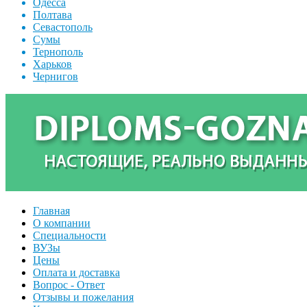
Одесса
Полтава
Севастополь
Сумы
Тернополь
Харьков
Чернигов
Главная
О компании
Специальности
ВУЗы
Цены
Оплата и доставка
Вопрос - Ответ
Отзывы и пожелания