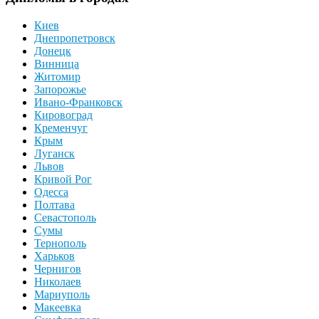
Киев
Днепропетровск
Донецк
Винница
Житомир
Запорожье
Ивано-Франковск
Кировоград
Кременчуг
Крым
Луганск
Львов
Кривой Рог
Одесса
Полтава
Севастополь
Сумы
Тернополь
Харьков
Чернигов
Николаев
Мариуполь
Макеевка