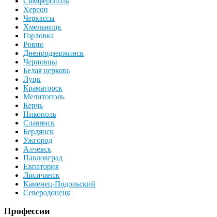
Симферополь
Херсон
Черкассы
Хмельницк
Горловка
Ровно
Днепродзержинск
Черновцы
Белая церковь
Луцк
Краматорск
Мелитополь
Керчь
Никополь
Славянск
Бердянск
Ужгород
Алчевск
Павловград
Евпатория
Лисичанск
Каменец-Подольский
Северодонецк
Профессии