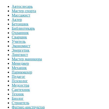
Автослесарь
Мастер спорта
Массажист
Актер
Бетонщик
Библиотекарь
Охранник
Сварщик
Учитель
Экономист
Энергетик
Лингвист
Мастер маникюра
Менеджер
Механик
Парикмахер
Педагог
Психолог
Медсестра
Сантехник
Техник
Биолог
Строитель
Фитнес-инструктор