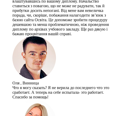
влаштувавшись по вашому диплому. Начальство
ставиться з повагою, що не може не радувати, так й
прибутки досить непогані. Від мене вам невеличка
порада, чи, скоріше, побажання налагодити зв’язок з
базою сайта Освіта. Це допоможе зробити процедуру
дешевшою та менш проблематичною, ніж проведення
диплому по архівах учбового закладу. Ще раз дякую і
бажаю процвітання вашій справі.
Оля , Винница
Что я могу сказать? Я не верила до последнего что это
сработает. А теперь на себе испытала- это работает.
Спасибо за помощь!