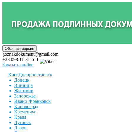
goznakdokument@gmail.com
+38 098 11-31-611
Заказать on-line
Киев
Днепропетровск
Донецк
Винница
Житомир
Запорожье
Ивано-Франковск
Кировоград
Кременчуг
Крым
Луганск
Львов