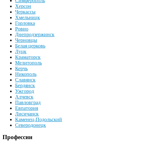
Симферополь
Херсон
Черкассы
Хмельницк
Горловка
Ровно
Днепродзержинск
Черновцы
Белая церковь
Луцк
Краматорск
Мелитополь
Керчь
Никополь
Славянск
Бердянск
Ужгород
Алчевск
Павловград
Евпатория
Лисичанск
Каменец-Подольский
Северодонецк
Профессии