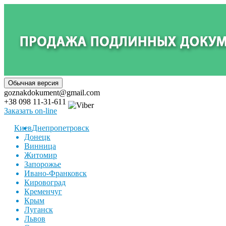
goznakdokument@gmail.com
+38 098 11-31-611
Заказать on-line
Киев
Днепропетровск
Донецк
Винница
Житомир
Запорожье
Ивано-Франковск
Кировоград
Кременчуг
Крым
Луганск
Львов