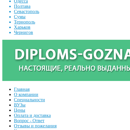
Одесса
Полтава
Севастополь
Сумы
Тернополь
Харьков
Чернигов
Главная
О компании
Специальности
ВУЗы
Цены
Оплата и доставка
Вопрос - Ответ
Отзывы и пожелания