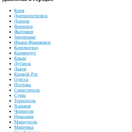
Киев
Днепропетровск
Донецк
Винница
Житомир
Запорожье
Ивано-Франковск
Кировоград
Кременчуг
Крым
Луганск
Львов
Кривой Рог
Одесса
Полтава
Севастополь
Сумы
Тернополь
Харьков
Чернигов
Николаев
Мариуполь
Макеевка