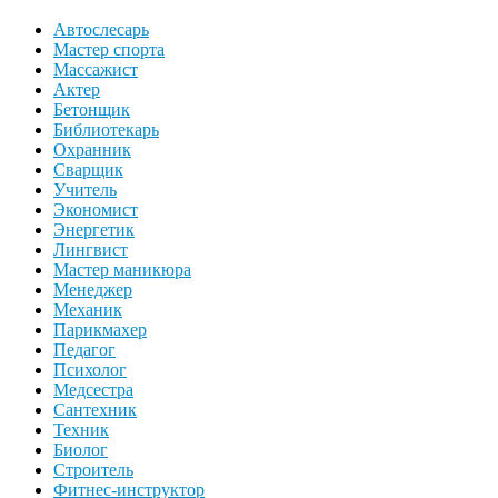
Автослесарь
Мастер спорта
Массажист
Актер
Бетонщик
Библиотекарь
Охранник
Сварщик
Учитель
Экономист
Энергетик
Лингвист
Мастер маникюра
Менеджер
Механик
Парикмахер
Педагог
Психолог
Медсестра
Сантехник
Техник
Биолог
Строитель
Фитнес-инструктор