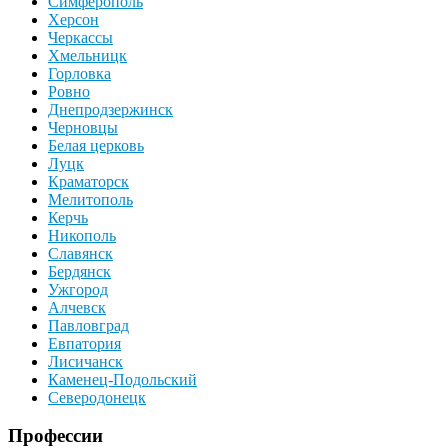
Симферополь
Херсон
Черкассы
Хмельницк
Горловка
Ровно
Днепродзержинск
Черновцы
Белая церковь
Луцк
Краматорск
Мелитополь
Керчь
Никополь
Славянск
Бердянск
Ужгород
Алчевск
Павловград
Евпатория
Лисичанск
Каменец-Подольский
Северодонецк
Профессии