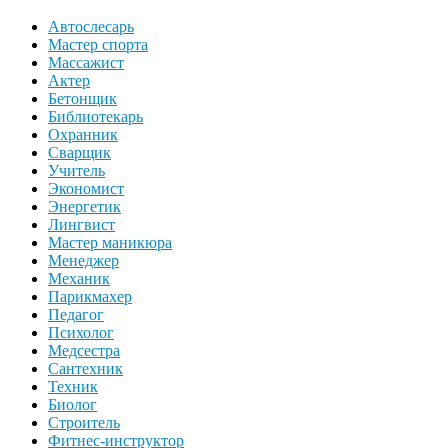
Автослесарь
Мастер спорта
Массажист
Актер
Бетонщик
Библиотекарь
Охранник
Сварщик
Учитель
Экономист
Энергетик
Лингвист
Мастер маникюра
Менеджер
Механик
Парикмахер
Педагог
Психолог
Медсестра
Сантехник
Техник
Биолог
Строитель
Фитнес-инструктор