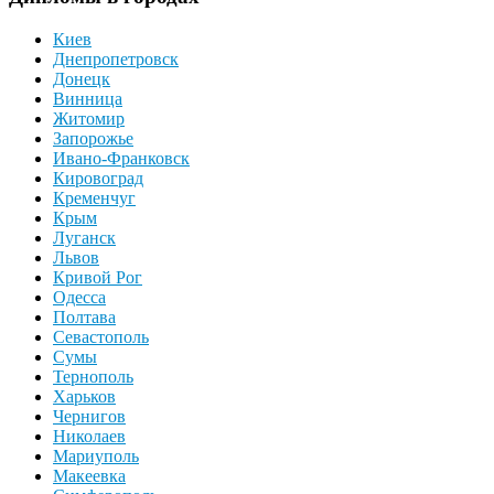
Киев
Днепропетровск
Донецк
Винница
Житомир
Запорожье
Ивано-Франковск
Кировоград
Кременчуг
Крым
Луганск
Львов
Кривой Рог
Одесса
Полтава
Севастополь
Сумы
Тернополь
Харьков
Чернигов
Николаев
Мариуполь
Макеевка