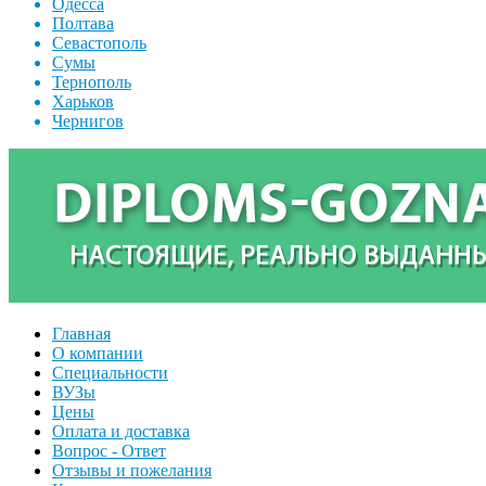
Одесса
Полтава
Севастополь
Сумы
Тернополь
Харьков
Чернигов
Главная
О компании
Специальности
ВУЗы
Цены
Оплата и доставка
Вопрос - Ответ
Отзывы и пожелания