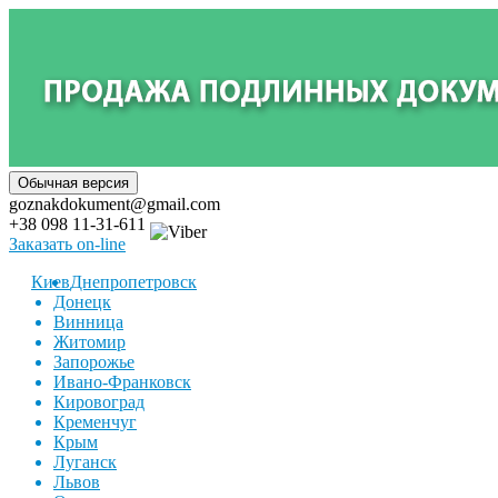
goznakdokument@gmail.com
+38 098 11-31-611
Заказать on-line
Киев
Днепропетровск
Донецк
Винница
Житомир
Запорожье
Ивано-Франковск
Кировоград
Кременчуг
Крым
Луганск
Львов