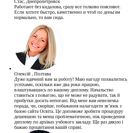
Стас, Днепропетровск
Работают без кидалова, сразу все толково поясняют.
Если хотите быстро, качественно и чтоб по деньгам
нормально, то вам сюда.
Олексій , Полтава
Дуже вдячний вам за роботу! Маю нагоду похвалитись
успіхами, оскільки вже два роки працюю,
влаштувавшись по вашому диплому. Начальство
ставиться з повагою, що не може не радувати, так й
прибутки досить непогані. Від мене вам невеличка
порада, чи, скоріше, побажання налагодити зв’язок з
базою сайта Освіта. Це допоможе зробити процедуру
дешевшою та менш проблематичною, ніж проведення
диплому по архівах учбового закладу. Ще раз дякую і
бажаю процвітання вашій справі.