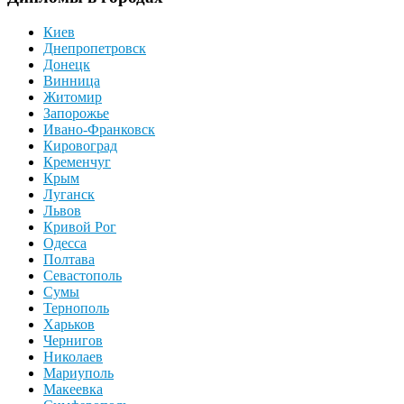
Киев
Днепропетровск
Донецк
Винница
Житомир
Запорожье
Ивано-Франковск
Кировоград
Кременчуг
Крым
Луганск
Львов
Кривой Рог
Одесса
Полтава
Севастополь
Сумы
Тернополь
Харьков
Чернигов
Николаев
Мариуполь
Макеевка