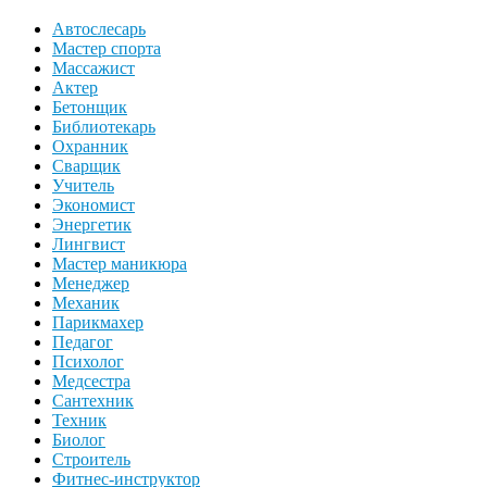
Автослесарь
Мастер спорта
Массажист
Актер
Бетонщик
Библиотекарь
Охранник
Сварщик
Учитель
Экономист
Энергетик
Лингвист
Мастер маникюра
Менеджер
Механик
Парикмахер
Педагог
Психолог
Медсестра
Сантехник
Техник
Биолог
Строитель
Фитнес-инструктор