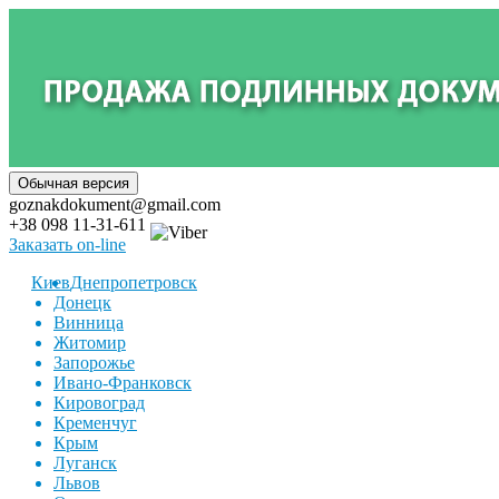
goznakdokument@gmail.com
+38 098 11-31-611
Заказать on-line
Киев
Днепропетровск
Донецк
Винница
Житомир
Запорожье
Ивано-Франковск
Кировоград
Кременчуг
Крым
Луганск
Львов