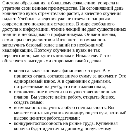
Система образования, к большому сожалению, устарела и
утратила свои ценные преимущества. На сегодняшний день
количество вузов стремительно растет, а качество обучения
падает. Учебные заведения уже не отвечают запросам
современного поколения студентов. В мире свободного
доступа к информации, чтение лекций не дает существенных
знаний и необходимого профминимума. Онлайн-школы,
семинары специалистов и Интернет – возможность
заполучить базовый запас знаний по необходимой
квалификации. Поэтому обучение в вузах не так
перспективно, как купить диплом в Николаеве. И это
объясняется выгодными сторонами такой сделки.
колоссальная экономия финансовых затрат. Вам
придется отдать согласованную сумму за документ. Это
единоразовый взнос. А в сравнении с деньгами,
потраченными на учебу, это ничтожная плата;
использование времени на осуществление личных
планов. Вы успеете найти работу, открыть бизнес,
создать семью;
возможность получить любую специальность. Вы
можете стать выпускником лидирующего вуза, который
высоко ценится работодателями;
конкурентоспособность на рынке труда. Купленная
корочка будет идентична диплому, получаемому