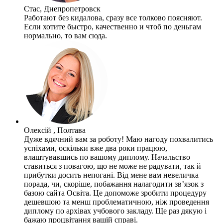
Стас, Днепропетровск
Работают без кидалова, сразу все толково поясняют.
Если хотите быстро, качественно и чтоб по деньгам
нормально, то вам сюда.
Олексій , Полтава
Дуже вдячний вам за роботу! Маю нагоду похвалитись
успіхами, оскільки вже два роки працюю,
влаштувавшись по вашому диплому. Начальство
ставиться з повагою, що не може не радувати, так й
прибутки досить непогані. Від мене вам невеличка
порада, чи, скоріше, побажання налагодити зв’язок з
базою сайта Освіта. Це допоможе зробити процедуру
дешевшою та менш проблематичною, ніж проведення
диплому по архівах учбового закладу. Ще раз дякую і
бажаю процвітання вашій справі.