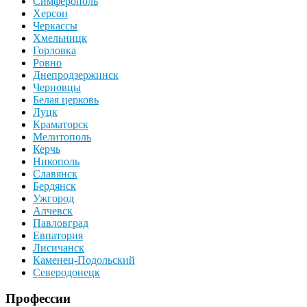
Симферополь
Херсон
Черкассы
Хмельницк
Горловка
Ровно
Днепродзержинск
Черновцы
Белая церковь
Луцк
Краматорск
Мелитополь
Керчь
Никополь
Славянск
Бердянск
Ужгород
Алчевск
Павловград
Евпатория
Лисичанск
Каменец-Подольский
Северодонецк
Профессии