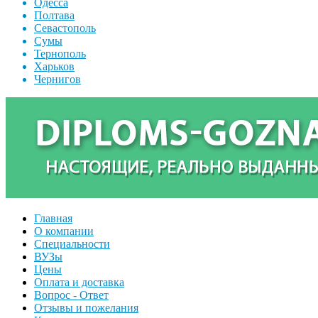
Одесса
Полтава
Севастополь
Сумы
Тернополь
Харьков
Чернигов
Главная
О компании
Специальности
ВУЗы
Цены
Оплата и доставка
Вопрос - Ответ
Отзывы и пожелания