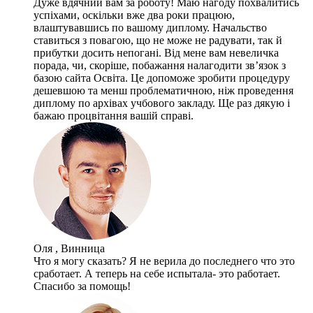
Дуже вдячний вам за роботу! Маю нагоду похвалитись
успіхами, оскільки вже два роки працюю,
влаштувавшись по вашому диплому. Начальство
ставиться з повагою, що не може не радувати, так й
прибутки досить непогані. Від мене вам невеличка
порада, чи, скоріше, побажання налагодити зв’язок з
базою сайта Освіта. Це допоможе зробити процедуру
дешевшою та менш проблематичною, ніж проведення
диплому по архівах учбового закладу. Ще раз дякую і
бажаю процвітання вашій справі.
Оля , Винница
Что я могу сказать? Я не верила до последнего что это
сработает. А теперь на себе испытала- это работает.
Спасибо за помощь!