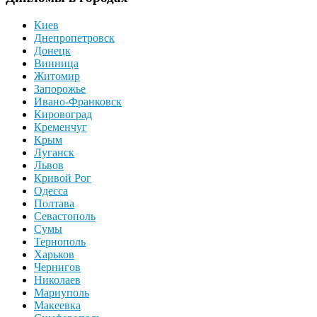
Киев
Днепропетровск
Донецк
Винница
Житомир
Запорожье
Ивано-Франковск
Кировоград
Кременчуг
Крым
Луганск
Львов
Кривой Рог
Одесса
Полтава
Севастополь
Сумы
Тернополь
Харьков
Чернигов
Николаев
Мариуполь
Макеевка