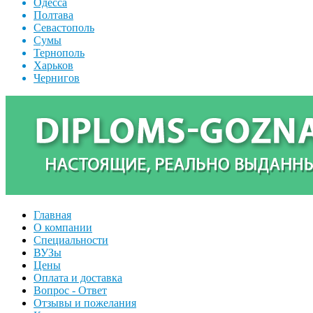
Одесса
Полтава
Севастополь
Сумы
Тернополь
Харьков
Чернигов
Главная
О компании
Специальности
ВУЗы
Цены
Оплата и доставка
Вопрос - Ответ
Отзывы и пожелания