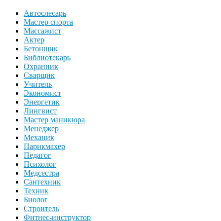
Автослесарь
Мастер спорта
Массажист
Актер
Бетонщик
Библиотекарь
Охранник
Сварщик
Учитель
Экономист
Энергетик
Лингвист
Мастер маникюра
Менеджер
Механик
Парикмахер
Педагог
Психолог
Медсестра
Сантехник
Техник
Биолог
Строитель
Фитнес-инструктор