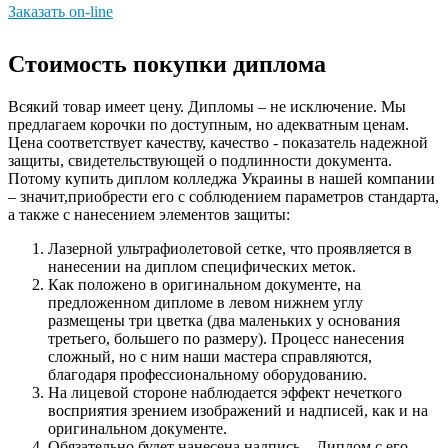
Заказать on-line
Стоимость покупки диплома
Всякий товар имеет цену. Дипломы – не исключение. Мы
предлагаем корочки по доступным, но адекватным ценам.
Цена соответствует качеству, качество - показатель надежной
защиты, свидетельствующей о подлинности документа.
Потому купить диплом колледжа Украины в нашей компании
– значит,приобрести его с соблюдением параметров стандарта,
а также с нанесением элементов защиты:
Лазерной ультрафиолетовой сетке, что проявляется в
нанесении на диплом специфических меток.
Как положено в оригинальном документе, на
предложенном дипломе в левом нижнем углу
размещены три цветка (два маленьких у основания
третьего, большего по размеру). Процесс нанесения
сложный, но с ним наши мастера справляются,
благодаря профессиональному оборудованию.
На лицевой стороне наблюдается эффект нечеткого
восприятия зрением изображений и надписей, как и на
оригинальном документе.
Обязательно будет нанесена надпись – Диплом с его