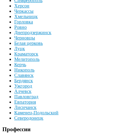
Симферополь
Херсон
Черкассы
Хмельницк
Горловка
Ровно
Днепродзержинск
Черновцы
Белая церковь
Луцк
Краматорск
Мелитополь
Керчь
Никополь
Славянск
Бердянск
Ужгород
Алчевск
Павловград
Евпатория
Лисичанск
Каменец-Подольский
Северодонецк
Профессии