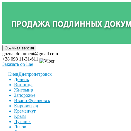
goznakdokument@gmail.com
+38 098 11-31-611
Заказать on-line
Киев
Днепропетровск
Донецк
Винница
Житомир
Запорожье
Ивано-Франковск
Кировоград
Кременчуг
Крым
Луганск
Львов