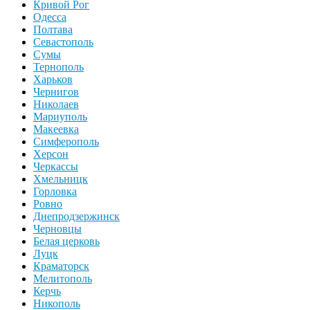
Кривой Рог
Одесса
Полтава
Севастополь
Сумы
Тернополь
Харьков
Чернигов
Николаев
Мариуполь
Макеевка
Симферополь
Херсон
Черкассы
Хмельницк
Горловка
Ровно
Днепродзержинск
Черновцы
Белая церковь
Луцк
Краматорск
Мелитополь
Керчь
Никополь