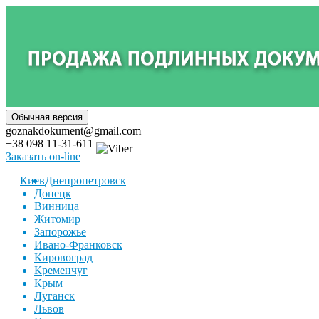
goznakdokument@gmail.com
+38 098 11-31-611
Заказать on-line
Киев
Днепропетровск
Донецк
Винница
Житомир
Запорожье
Ивано-Франковск
Кировоград
Кременчуг
Крым
Луганск
Львов