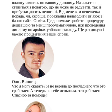
влаштувавшись по вашому диплому. Начальство
ставиться з повагою, що не може не радувати, так й
прибутки досить непогані. Від мене вам невеличка
порада, чи, скоріше, побажання налагодити зв’язок з
базою сайта Освіта. Це допоможе зробити процедуру
дешевшою та менш проблематичною, ніж проведення
диплому по архівах учбового закладу. Ще раз дякую і
бажаю процвітання вашій справі.
Оля , Винница
Что я могу сказать? Я не верила до последнего что это
сработает. А теперь на себе испытала- это работает.
Спасибо за помощь!