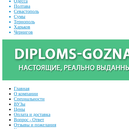
Одесса
Полтава
Севастополь
Сумы
Тернополь
Харьков
Чернигов
Главная
О компании
Специальности
ВУЗы
Цены
Оплата и доставка
Вопрос - Ответ
Отзывы и пожелания