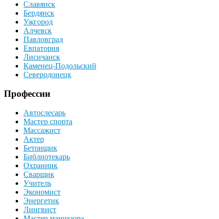
Славянск
Бердянск
Ужгород
Алчевск
Павловград
Евпатория
Лисичанск
Каменец-Подольский
Северодонецк
Профессии
Автослесарь
Мастер спорта
Массажист
Актер
Бетонщик
Библиотекарь
Охранник
Сварщик
Учитель
Экономист
Энергетик
Лингвист
Мастер маникюра