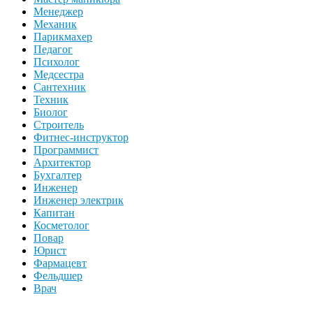
Менеджер
Механик
Парикмахер
Педагог
Психолог
Медсестра
Сантехник
Техник
Биолог
Строитель
Фитнес-инструктор
Программист
Архитектор
Бухгалтер
Инженер
Инженер электрик
Капитан
Косметолог
Повар
Юрист
Фармацевт
Фельдшер
Врач