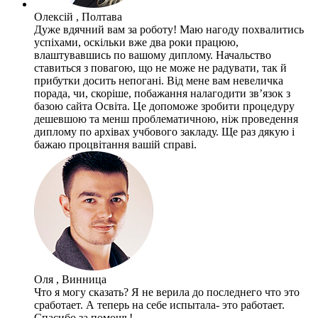
Олексій , Полтава
Дуже вдячний вам за роботу! Маю нагоду похвалитись
успіхами, оскільки вже два роки працюю,
влаштувавшись по вашому диплому. Начальство
ставиться з повагою, що не може не радувати, так й
прибутки досить непогані. Від мене вам невеличка
порада, чи, скоріше, побажання налагодити зв’язок з
базою сайта Освіта. Це допоможе зробити процедуру
дешевшою та менш проблематичною, ніж проведення
диплому по архівах учбового закладу. Ще раз дякую і
бажаю процвітання вашій справі.
Оля , Винница
Что я могу сказать? Я не верила до последнего что это
сработает. А теперь на себе испытала- это работает.
Спасибо за помощь!