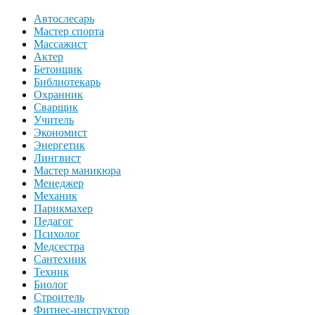
Автослесарь
Мастер спорта
Массажист
Актер
Бетонщик
Библиотекарь
Охранник
Сварщик
Учитель
Экономист
Энергетик
Лингвист
Мастер маникюра
Менеджер
Механик
Парикмахер
Педагог
Психолог
Медсестра
Сантехник
Техник
Биолог
Строитель
Фитнес-инструктор