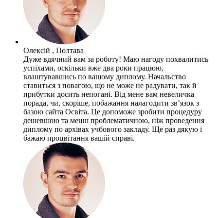
Олексій , Полтава
Дуже вдячний вам за роботу! Маю нагоду похвалитись
успіхами, оскільки вже два роки працюю,
влаштувавшись по вашому диплому. Начальство
ставиться з повагою, що не може не радувати, так й
прибутки досить непогані. Від мене вам невеличка
порада, чи, скоріше, побажання налагодити зв’язок з
базою сайта Освіта. Це допоможе зробити процедуру
дешевшою та менш проблематичною, ніж проведення
диплому по архівах учбового закладу. Ще раз дякую і
бажаю процвітання вашій справі.