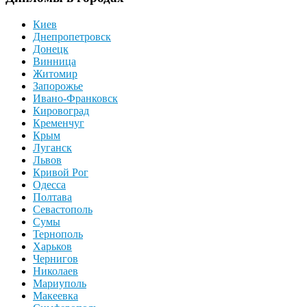
Киев
Днепропетровск
Донецк
Винница
Житомир
Запорожье
Ивано-Франковск
Кировоград
Кременчуг
Крым
Луганск
Львов
Кривой Рог
Одесса
Полтава
Севастополь
Сумы
Тернополь
Харьков
Чернигов
Николаев
Мариуполь
Макеевка