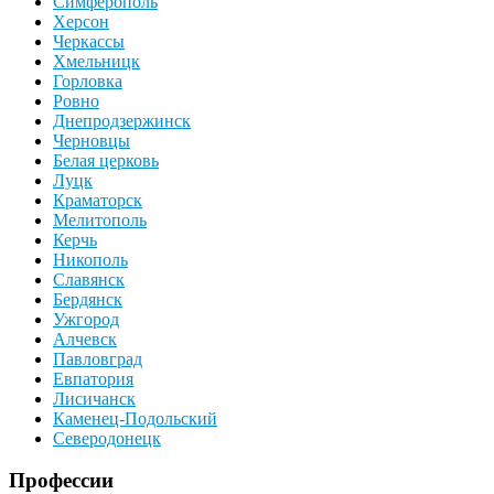
Симферополь
Херсон
Черкассы
Хмельницк
Горловка
Ровно
Днепродзержинск
Черновцы
Белая церковь
Луцк
Краматорск
Мелитополь
Керчь
Никополь
Славянск
Бердянск
Ужгород
Алчевск
Павловград
Евпатория
Лисичанск
Каменец-Подольский
Северодонецк
Профессии