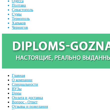
Одесса
Полтава
Севастополь
Сумы
Тернополь
Харьков
Чернигов
Главная
О компании
Специальности
ВУЗы
Цены
Оплата и доставка
Вопрос - Ответ
Отзывы и пожелания