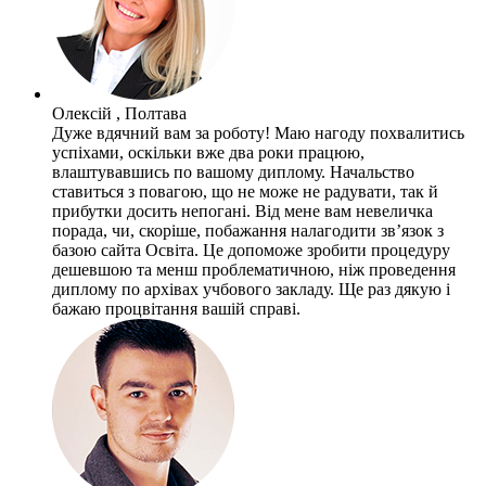
Олексій , Полтава
Дуже вдячний вам за роботу! Маю нагоду похвалитись
успіхами, оскільки вже два роки працюю,
влаштувавшись по вашому диплому. Начальство
ставиться з повагою, що не може не радувати, так й
прибутки досить непогані. Від мене вам невеличка
порада, чи, скоріше, побажання налагодити зв’язок з
базою сайта Освіта. Це допоможе зробити процедуру
дешевшою та менш проблематичною, ніж проведення
диплому по архівах учбового закладу. Ще раз дякую і
бажаю процвітання вашій справі.