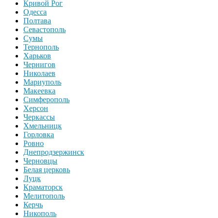
Кривой Рог
Одесса
Полтава
Севастополь
Сумы
Тернополь
Харьков
Чернигов
Николаев
Мариуполь
Макеевка
Симферополь
Херсон
Черкассы
Хмельницк
Горловка
Ровно
Днепродзержинск
Черновцы
Белая церковь
Луцк
Краматорск
Мелитополь
Керчь
Никополь