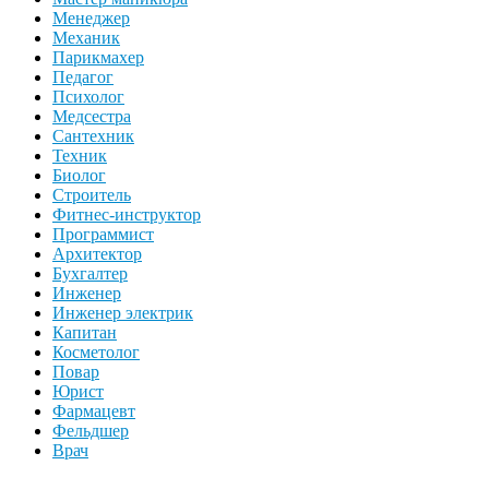
Менеджер
Механик
Парикмахер
Педагог
Психолог
Медсестра
Сантехник
Техник
Биолог
Строитель
Фитнес-инструктор
Программист
Архитектор
Бухгалтер
Инженер
Инженер электрик
Капитан
Косметолог
Повар
Юрист
Фармацевт
Фельдшер
Врач