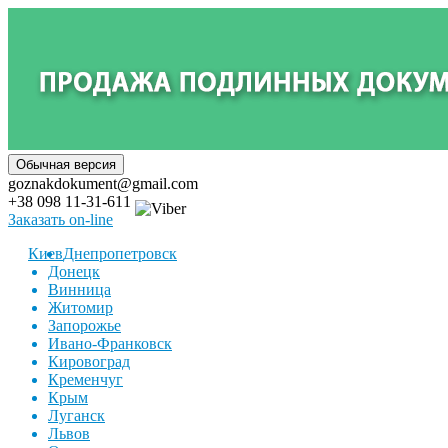
goznakdokument@gmail.com
+38 098 11-31-611
Заказать on-line
Киев
Днепропетровск
Донецк
Винница
Житомир
Запорожье
Ивано-Франковск
Кировоград
Кременчуг
Крым
Луганск
Львов