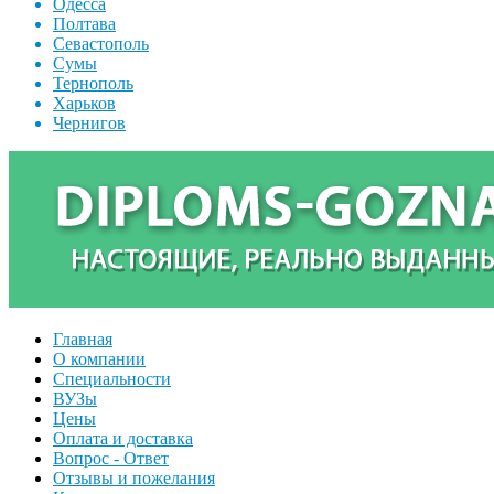
Одесса
Полтава
Севастополь
Сумы
Тернополь
Харьков
Чернигов
Главная
О компании
Специальности
ВУЗы
Цены
Оплата и доставка
Вопрос - Ответ
Отзывы и пожелания