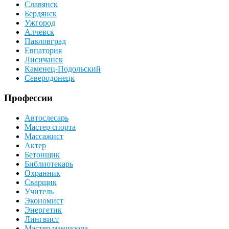
Славянск
Бердянск
Ужгород
Алчевск
Павловград
Евпатория
Лисичанск
Каменец-Подольский
Северодонецк
Профессии
Автослесарь
Мастер спорта
Массажист
Актер
Бетонщик
Библиотекарь
Охранник
Сварщик
Учитель
Экономист
Энергетик
Лингвист
Мастер маникюра