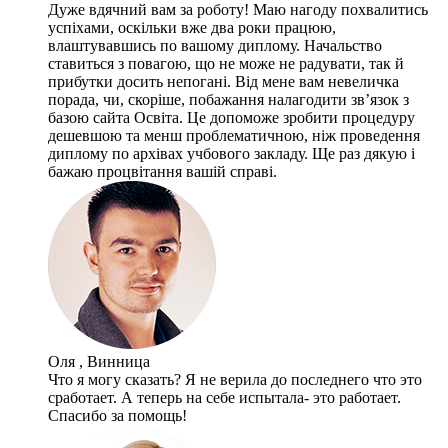
Дуже вдячний вам за роботу! Маю нагоду похвалитись
успіхами, оскільки вже два роки працюю,
влаштувавшись по вашому диплому. Начальство
ставиться з повагою, що не може не радувати, так й
прибутки досить непогані. Від мене вам невеличка
порада, чи, скоріше, побажання налагодити зв’язок з
базою сайта Освіта. Це допоможе зробити процедуру
дешевшою та менш проблематичною, ніж проведення
диплому по архівах учбового закладу. Ще раз дякую і
бажаю процвітання вашій справі.
Оля , Винница
Что я могу сказать? Я не верила до последнего что это
сработает. А теперь на себе испытала- это работает.
Спасибо за помощь!