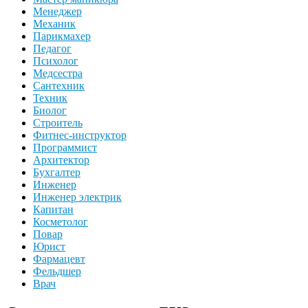
Менеджер
Механик
Парикмахер
Педагог
Психолог
Медсестра
Сантехник
Техник
Биолог
Строитель
Фитнес-инструктор
Программист
Архитектор
Бухгалтер
Инженер
Инженер электрик
Капитан
Косметолог
Повар
Юрист
Фармацевт
Фельдшер
Врач