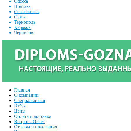
Одесса
Полтава
Севастополь
Сумы
Тернополь
Харьков
Чернигов
Главная
О компании
Специальности
ВУЗы
Цены
Оплата и доставка
Вопрос - Ответ
Отзывы и пожелания