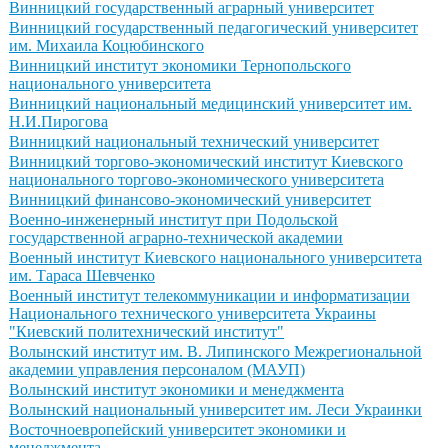
Винницкий государственный аграрный университет
Винницкий государственный педагогический университет
им. Михаила Коцюбинского
Винницкий институт экономики Тернопольского
национального университета
Винницкий национальный медицинский университет им.
Н.И.Пирогова
Винницкий национальный технический университет
Винницкий торгово-экономический институт Киевского
национального торгово-экономического университета
Винницкий финансово-экономический университет
Военно-инженерный институт при Подольской
государственной аграрно-технической академии
Военный институт Киевского национального университета
им. Тараса Шевченко
Военный институт телекоммуникации и информатизации
Национального технического университета Украины
"Киевский политехнический институт"
Волынский институт им. В. Липинского Межрегиональной
академии управления персоналом (МАУП)
Волынский институт экономики и менеджмента
Волынский национальный университет им. Леси Украинки
Восточноевропейский университет экономики и
менеджмента