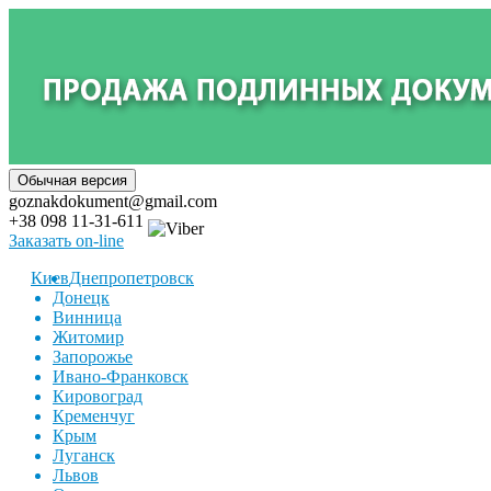
goznakdokument@gmail.com
+38 098 11-31-611
Заказать on-line
Киев
Днепропетровск
Донецк
Винница
Житомир
Запорожье
Ивано-Франковск
Кировоград
Кременчуг
Крым
Луганск
Львов