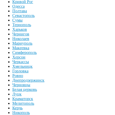
Кривой Рог
Одесса
Полтава
Севастополь
Сумы
Тернополь
Харьков
Чернигов
Николаев
Мариуполь
Макеевка
Симферополь
Херсон
Черкассы
Хмельницк
Горловка
Ровно
Днепродзержинск
Черновцы
Белая церковь
Луцк
Краматорск
Мелитополь
Керчь
Никополь