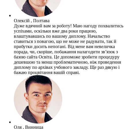
Олексій , Полтава
Дуже вдячний вам за роботу! Маю нагоду похвалитись
успіхами, оскільки вже два роки працюю,
влаштувавшись по вашому диплому. Начальство
ставиться з повагою, що не може не радувати, так й
прибутки досить непогані. Від мене вам невеличка
порада, чи, скоріше, побажання налагодити зв’язок з
базою сайта Освіта. Це допоможе зробити процедуру
дешевшою та менш проблематичною, ніж проведення
диплому по архівах учбового закладу. Ще раз дякую і
бажаю процвітання вашій справі.
Оля , Винница