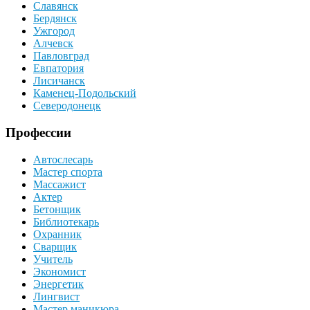
Славянск
Бердянск
Ужгород
Алчевск
Павловград
Евпатория
Лисичанск
Каменец-Подольский
Северодонецк
Профессии
Автослесарь
Мастер спорта
Массажист
Актер
Бетонщик
Библиотекарь
Охранник
Сварщик
Учитель
Экономист
Энергетик
Лингвист
Мастер маникюра