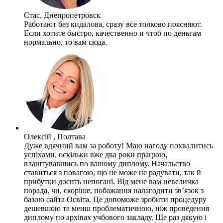
Стас, Днепропетровск
Работают без кидалова, сразу все толково поясняют.
Если хотите быстро, качественно и чтоб по деньгам
нормально, то вам сюда.
Олексій , Полтава
Дуже вдячний вам за роботу! Маю нагоду похвалитись
успіхами, оскільки вже два роки працюю,
влаштувавшись по вашому диплому. Начальство
ставиться з повагою, що не може не радувати, так й
прибутки досить непогані. Від мене вам невеличка
порада, чи, скоріше, побажання налагодити зв’язок з
базою сайта Освіта. Це допоможе зробити процедуру
дешевшою та менш проблематичною, ніж проведення
диплому по архівах учбового закладу. Ще раз дякую і