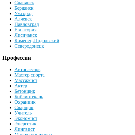
Славянск
Бердянск
Ужгород
Алчевск
Павловград
Евпатория
Лисичанск
Каменец-Подольский
Северодонецк
Профессии
Автослесарь
Мастер спорта
Массажист
Актер
Бетонщик
Библиотекарь
Охранник
Сварщик
Учитель
Экономист
Энергетик
Лингвист
Мастер маникюра