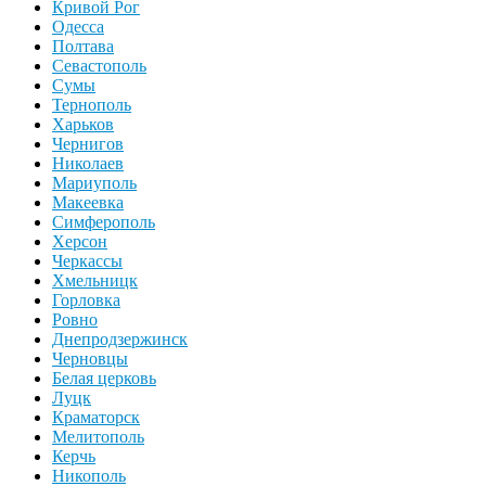
Кривой Рог
Одесса
Полтава
Севастополь
Сумы
Тернополь
Харьков
Чернигов
Николаев
Мариуполь
Макеевка
Симферополь
Херсон
Черкассы
Хмельницк
Горловка
Ровно
Днепродзержинск
Черновцы
Белая церковь
Луцк
Краматорск
Мелитополь
Керчь
Никополь