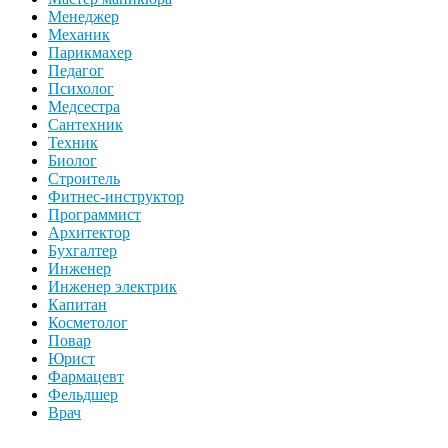
Менеджер
Механик
Парикмахер
Педагог
Психолог
Медсестра
Сантехник
Техник
Биолог
Строитель
Фитнес-инструктор
Программист
Архитектор
Бухгалтер
Инженер
Инженер электрик
Капитан
Косметолог
Повар
Юрист
Фармацевт
Фельдшер
Врач