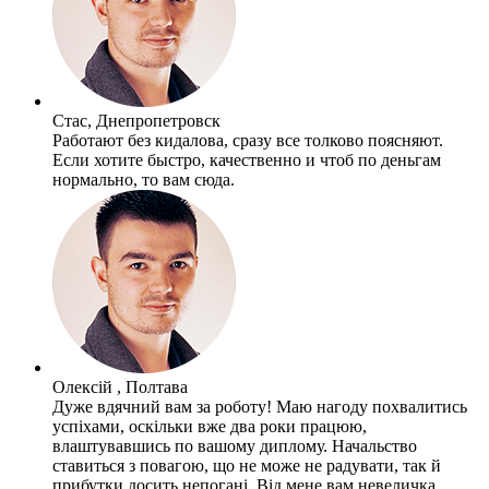
Стас, Днепропетровск
Работают без кидалова, сразу все толково поясняют.
Если хотите быстро, качественно и чтоб по деньгам
нормально, то вам сюда.
Олексій , Полтава
Дуже вдячний вам за роботу! Маю нагоду похвалитись
успіхами, оскільки вже два роки працюю,
влаштувавшись по вашому диплому. Начальство
ставиться з повагою, що не може не радувати, так й
прибутки досить непогані. Від мене вам невеличка