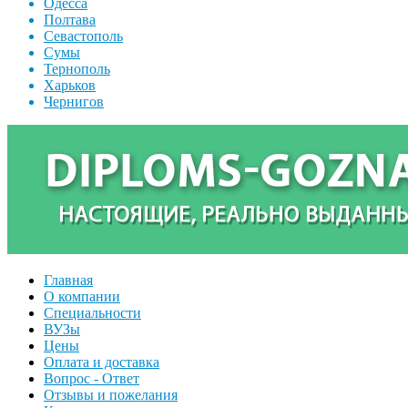
Одесса
Полтава
Севастополь
Сумы
Тернополь
Харьков
Чернигов
Главная
О компании
Специальности
ВУЗы
Цены
Оплата и доставка
Вопрос - Ответ
Отзывы и пожелания