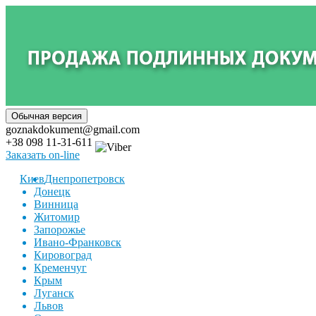
goznakdokument@gmail.com
+38 098 11-31-611
Заказать on-line
Киев
Днепропетровск
Донецк
Винница
Житомир
Запорожье
Ивано-Франковск
Кировоград
Кременчуг
Крым
Луганск
Львов