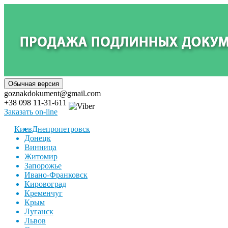
goznakdokument@gmail.com
+38 098 11-31-611
Заказать on-line
Киев
Днепропетровск
Донецк
Винница
Житомир
Запорожье
Ивано-Франковск
Кировоград
Кременчуг
Крым
Луганск
Львов