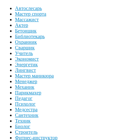
Автослесарь
Мастер спорта
Массажист
Актер
Бетонщик
Библиотекарь
Охранник
Сварщик
Учитель
Экономист
Энергетик
Лингвист
Мастер маникюра
Менеджер
Механик
Парикмахер
Педагог
Психолог
Медсестра
Сантехник
Техник
Биолог
Строитель
Фитнес-инструктор