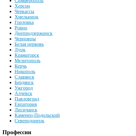
Симферополь
Херсон
Черкассы
Хмельницк
Горловка
Ровно
Днепродзержинск
Черновцы
Белая церковь
Луцк
Краматорск
Мелитополь
Керчь
Никополь
Славянск
Бердянск
Ужгород
Алчевск
Павловград
Евпатория
Лисичанск
Каменец-Подольский
Северодонецк
Профессии