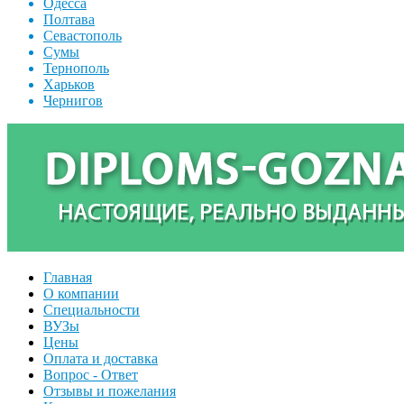
Одесса
Полтава
Севастополь
Сумы
Тернополь
Харьков
Чернигов
Главная
О компании
Специальности
ВУЗы
Цены
Оплата и доставка
Вопрос - Ответ
Отзывы и пожелания