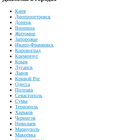
Киев
Днепропетровск
Донецк
Винница
Житомир
Запорожье
Ивано-Франковск
Кировоград
Кременчуг
Крым
Луганск
Львов
Кривой Рог
Одесса
Полтава
Севастополь
Сумы
Тернополь
Харьков
Чернигов
Николаев
Мариуполь
Макеевка