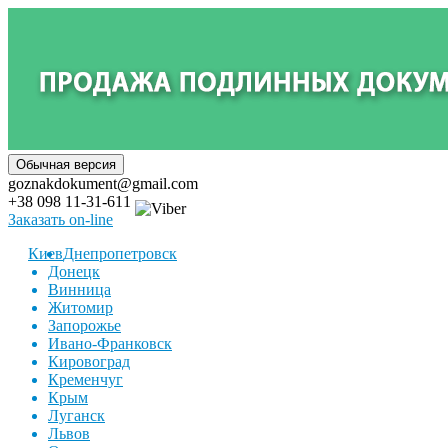
goznakdokument@gmail.com
+38 098 11-31-611
Заказать on-line
Киев
Днепропетровск
Донецк
Винница
Житомир
Запорожье
Ивано-Франковск
Кировоград
Кременчуг
Крым
Луганск
Львов