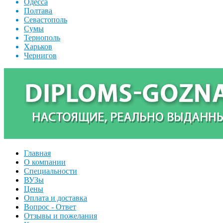
Одесса
Полтава
Севастополь
Сумы
Тернополь
Харьков
Чернигов
Главная
О компании
Специальности
ВУЗы
Цены
Оплата и доставка
Вопрос - Ответ
Отзывы и пожелания