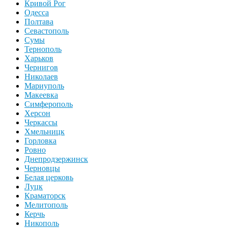
Кривой Рог
Одесса
Полтава
Севастополь
Сумы
Тернополь
Харьков
Чернигов
Николаев
Мариуполь
Макеевка
Симферополь
Херсон
Черкассы
Хмельницк
Горловка
Ровно
Днепродзержинск
Черновцы
Белая церковь
Луцк
Краматорск
Мелитополь
Керчь
Никополь