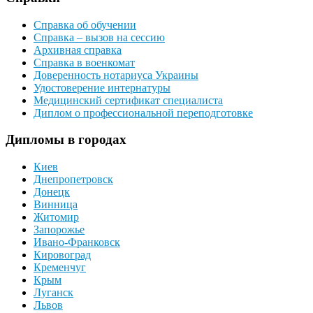
Справка об обучении
Справка – вызов на сессию
Архивная справка
Справка в военкомат
Доверенность нотариуса Украины
Удостоверение интернатуры
Медицинский сертификат специалиста
Диплом о профессиональной переподготовке
Дипломы в городах
Киев
Днепропетровск
Донецк
Винница
Житомир
Запорожье
Ивано-Франковск
Кировоград
Кременчуг
Крым
Луганск
Львов