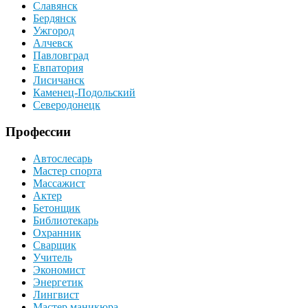
Славянск
Бердянск
Ужгород
Алчевск
Павловград
Евпатория
Лисичанск
Каменец-Подольский
Северодонецк
Профессии
Автослесарь
Мастер спорта
Массажист
Актер
Бетонщик
Библиотекарь
Охранник
Сварщик
Учитель
Экономист
Энергетик
Лингвист
Мастер маникюра