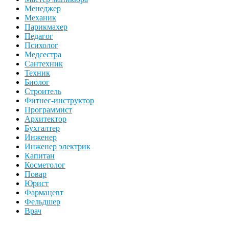
Менеджер
Механик
Парикмахер
Педагог
Психолог
Медсестра
Сантехник
Техник
Биолог
Строитель
Фитнес-инструктор
Программист
Архитектор
Бухгалтер
Инженер
Инженер электрик
Капитан
Косметолог
Повар
Юрист
Фармацевт
Фельдшер
Врач