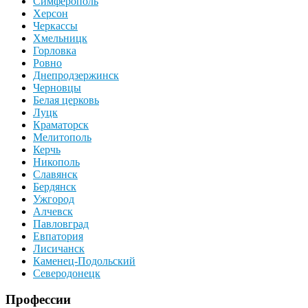
Симферополь
Херсон
Черкассы
Хмельницк
Горловка
Ровно
Днепродзержинск
Черновцы
Белая церковь
Луцк
Краматорск
Мелитополь
Керчь
Никополь
Славянск
Бердянск
Ужгород
Алчевск
Павловград
Евпатория
Лисичанск
Каменец-Подольский
Северодонецк
Профессии