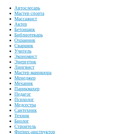
Автослесарь
Мастер спорта
Массажист
Актер
Бетонщик
Библиотекарь
Охранник
Сварщик
Учитель
Экономист
Энергетик
Лингвист
Мастер маникюра
Менеджер
Механик
Парикмахер
Педагог
Психолог
Медсестра
Сантехник
Техник
Биолог
Строитель
Фитнес-инструктор