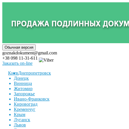
goznakdokument@gmail.com
+38 098 11-31-611
Заказать on-line
Киев
Днепропетровск
Донецк
Винница
Житомир
Запорожье
Ивано-Франковск
Кировоград
Кременчуг
Крым
Луганск
Львов