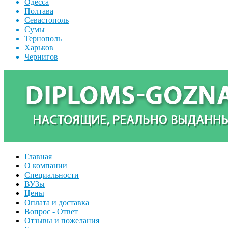
Одесса
Полтава
Севастополь
Сумы
Тернополь
Харьков
Чернигов
Главная
О компании
Специальности
ВУЗы
Цены
Оплата и доставка
Вопрос - Ответ
Отзывы и пожелания