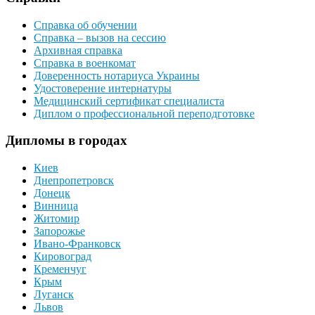
Справка об обучении
Справка – вызов на сессию
Архивная справка
Справка в военкомат
Доверенность нотариуса Украины
Удостоверение интернатуры
Медицинский сертификат специалиста
Диплом о профессиональной переподготовке
Дипломы в городах
Киев
Днепропетровск
Донецк
Винница
Житомир
Запорожье
Ивано-Франковск
Кировоград
Кременчуг
Крым
Луганск
Львов