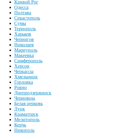
Кривой Рог
Одесса
Полтава
Севастополь
Сумы
Тернополь
Харьков
Чернигов
Николаев
Мариуполь
Макеевка
Симферополь
Херсон
Черкассы
Хмельницк
Горловка
Ровно
Днепродзержинск
Черновцы
Белая церковь
Луцк
Краматорск
Мелитополь
Керчь
Никополь