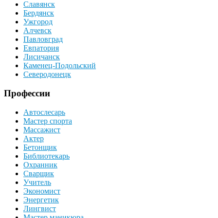
Славянск
Бердянск
Ужгород
Алчевск
Павловград
Евпатория
Лисичанск
Каменец-Подольский
Северодонецк
Профессии
Автослесарь
Мастер спорта
Массажист
Актер
Бетонщик
Библиотекарь
Охранник
Сварщик
Учитель
Экономист
Энергетик
Лингвист
Мастер маникюра