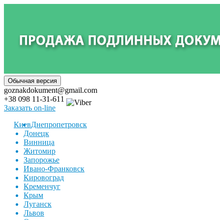
goznakdokument@gmail.com
+38 098 11-31-611
Заказать on-line
Киев
Днепропетровск
Донецк
Винница
Житомир
Запорожье
Ивано-Франковск
Кировоград
Кременчуг
Крым
Луганск
Львов