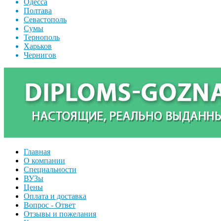
Одесса
Полтава
Севастополь
Сумы
Тернополь
Харьков
Чернигов
Главная
О компании
Специальности
ВУЗы
Цены
Оплата и доставка
Вопрос - Ответ
Отзывы и пожелания