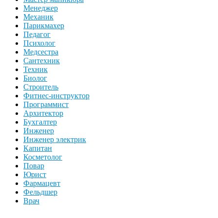
Менеджер
Механик
Парикмахер
Педагог
Психолог
Медсестра
Сантехник
Техник
Биолог
Строитель
Фитнес-инструктор
Программист
Архитектор
Бухгалтер
Инженер
Инженер электрик
Капитан
Косметолог
Повар
Юрист
Фармацевт
Фельдшер
Врач