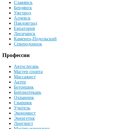
Славянск
Бердянск
Ужгород
Алчевск
Павловград
Евпатория
Лисичанск
Каменец-Подольский
Северодонецк
Профессии
Автослесарь
Мастер спорта
Массажист
Актер
Бетонщик
Библиотекарь
Охранник
Сварщик
Учитель
Экономист
Энергетик
Лингвист
Мастер маникюра