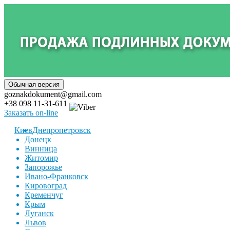
goznakdokument@gmail.com
+38 098 11-31-611
Заказать on-line
Киев
Днепропетровск
Донецк
Винница
Житомир
Запорожье
Ивано-Франковск
Кировоград
Кременчуг
Крым
Луганск
Львов