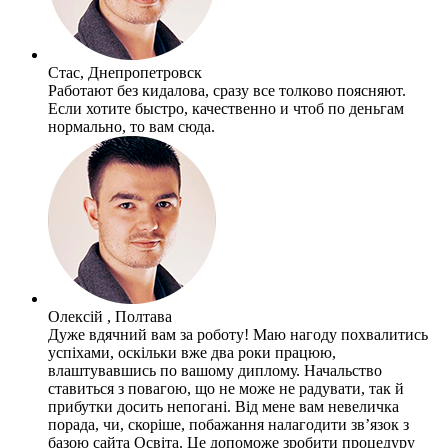
Стас, Днепропетровск
Работают без кидалова, сразу все толково поясняют.
Если хотите быстро, качественно и чтоб по деньгам
нормально, то вам сюда.
Олексій , Полтава
Дуже вдячний вам за роботу! Маю нагоду похвалитись
успіхами, оскільки вже два роки працюю,
влаштувавшись по вашому диплому. Начальство
ставиться з повагою, що не може не радувати, так й
прибутки досить непогані. Від мене вам невеличка
порада, чи, скоріше, побажання налагодити зв’язок з
базою сайта Освіта. Це допоможе зробити процедуру