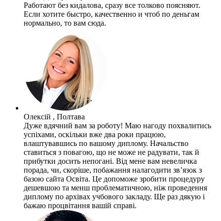
Работают без кидалова, сразу все толково поясняют.
Если хотите быстро, качественно и чтоб по деньгам
нормально, то вам сюда.
Олексій , Полтава
Дуже вдячний вам за роботу! Маю нагоду похвалитись
успіхами, оскільки вже два роки працюю,
влаштувавшись по вашому диплому. Начальство
ставиться з повагою, що не може не радувати, так й
прибутки досить непогані. Від мене вам невеличка
порада, чи, скоріше, побажання налагодити зв’язок з
базою сайта Освіта. Це допоможе зробити процедуру
дешевшою та менш проблематичною, ніж проведення
диплому по архівах учбового закладу. Ще раз дякую і
бажаю процвітання вашій справі.