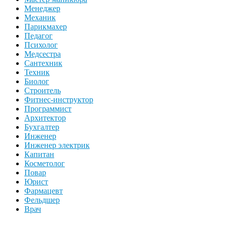
Менеджер
Механик
Парикмахер
Педагог
Психолог
Медсестра
Сантехник
Техник
Биолог
Строитель
Фитнес-инструктор
Программист
Архитектор
Бухгалтер
Инженер
Инженер электрик
Капитан
Косметолог
Повар
Юрист
Фармацевт
Фельдшер
Врач