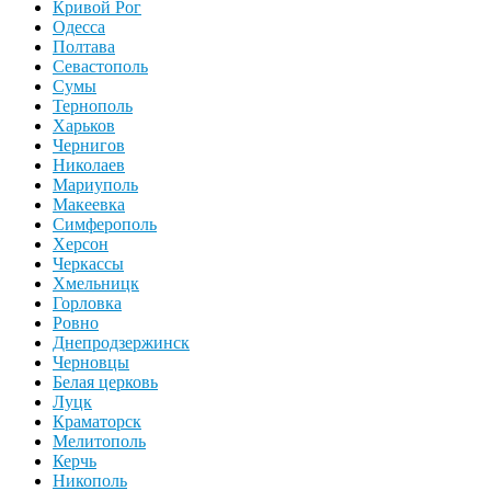
Кривой Рог
Одесса
Полтава
Севастополь
Сумы
Тернополь
Харьков
Чернигов
Николаев
Мариуполь
Макеевка
Симферополь
Херсон
Черкассы
Хмельницк
Горловка
Ровно
Днепродзержинск
Черновцы
Белая церковь
Луцк
Краматорск
Мелитополь
Керчь
Никополь