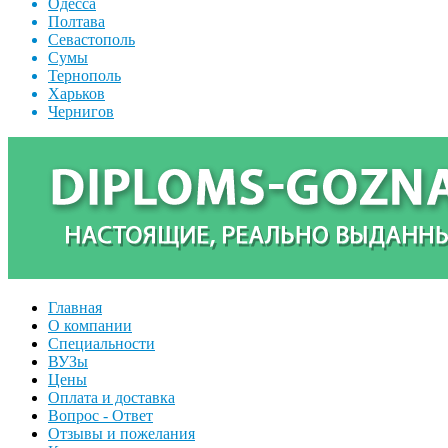
Одесса
Полтава
Севастополь
Сумы
Тернополь
Харьков
Чернигов
Главная
О компании
Специальности
ВУЗы
Цены
Оплата и доставка
Вопрос - Ответ
Отзывы и пожелания