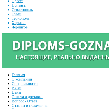
Одесса
Полтава
Севастополь
Сумы
Тернополь
Харьков
Чернигов
Главная
О компании
Специальности
ВУЗы
Цены
Оплата и доставка
Вопрос - Ответ
Отзывы и пожелания