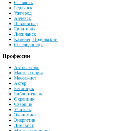
Славянск
Бердянск
Ужгород
Алчевск
Павловград
Евпатория
Лисичанск
Каменец-Подольский
Северодонецк
Профессии
Автослесарь
Мастер спорта
Массажист
Актер
Бетонщик
Библиотекарь
Охранник
Сварщик
Учитель
Экономист
Энергетик
Лингвист
Мастер маникюра