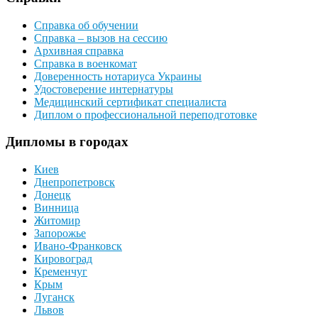
Справка об обучении
Справка – вызов на сессию
Архивная справка
Справка в военкомат
Доверенность нотариуса Украины
Удостоверение интернатуры
Медицинский сертификат специалиста
Диплом о профессиональной переподготовке
Дипломы в городах
Киев
Днепропетровск
Донецк
Винница
Житомир
Запорожье
Ивано-Франковск
Кировоград
Кременчуг
Крым
Луганск
Львов