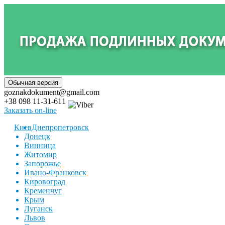
goznakdokument@gmail.com
+38 098 11-31-611
Заказать on-line
Киев
Днепропетровск
Донецк
Винница
Житомир
Запорожье
Ивано-Франковск
Кировоград
Кременчуг
Крым
Луганск
Львов