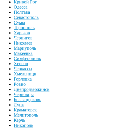
Кривой Рог
Одесса
Полтава
Севастополь
Сумы
Тернополь
Харьков
Чернигов
Николаев
Мариуполь
Макеевка
Симферополь
Херсон
Черкассы
Хмельницк
Горловка
Ровно
Днепродзержинск
Черновцы
Белая церковь
Луцк
Краматорск
Мелитополь
Керчь
Никополь