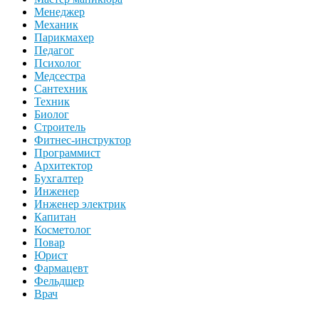
Менеджер
Механик
Парикмахер
Педагог
Психолог
Медсестра
Сантехник
Техник
Биолог
Строитель
Фитнес-инструктор
Программист
Архитектор
Бухгалтер
Инженер
Инженер электрик
Капитан
Косметолог
Повар
Юрист
Фармацевт
Фельдшер
Врач