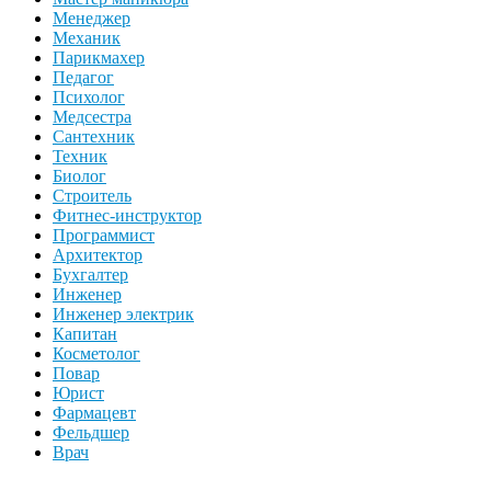
Менеджер
Механик
Парикмахер
Педагог
Психолог
Медсестра
Сантехник
Техник
Биолог
Строитель
Фитнес-инструктор
Программист
Архитектор
Бухгалтер
Инженер
Инженер электрик
Капитан
Косметолог
Повар
Юрист
Фармацевт
Фельдшер
Врач