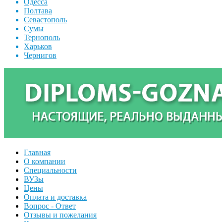
Одесса
Полтава
Севастополь
Сумы
Тернополь
Харьков
Чернигов
Главная
О компании
Специальности
ВУЗы
Цены
Оплата и доставка
Вопрос - Ответ
Отзывы и пожелания