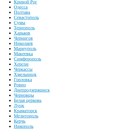
Кривой Рог
Одесса
Полтава
Севастополь
Сумы
Тернополь
Харьков
Чернигов
Николаев
Мариуполь
Макеевка
Симферополь
Херсон
Черкассы
Хмельницк
Горловка
Ровно
Днепродзержинск
Черновцы
Белая церковь
Луцк
Краматорск
Мелитополь
Керчь
Никополь