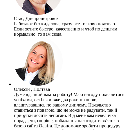
Стас, Днепропетровск
Работают без кидалова, сразу все толково поясняют.
Если хотите быстро, качественно и чтоб по деньгам
нормально, то вам сюда.
Олексій , Полтава
Дуже вдячний вам за роботу! Маю нагоду похвалитись
успіхами, оскільки вже два роки працюю,
влаштувавшись по вашому диплому. Начальство
ставиться з повагою, що не може не радувати, так й
прибутки досить непогані. Від мене вам невеличка
порада, чи, скоріше, побажання налагодити зв’язок з
базою сайта Освіта. Це допоможе зробити процедуру