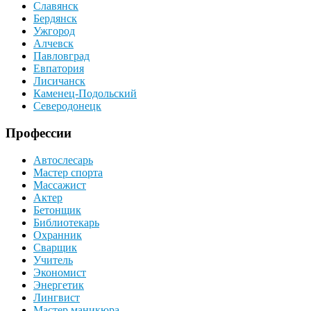
Славянск
Бердянск
Ужгород
Алчевск
Павловград
Евпатория
Лисичанск
Каменец-Подольский
Северодонецк
Профессии
Автослесарь
Мастер спорта
Массажист
Актер
Бетонщик
Библиотекарь
Охранник
Сварщик
Учитель
Экономист
Энергетик
Лингвист
Мастер маникюра