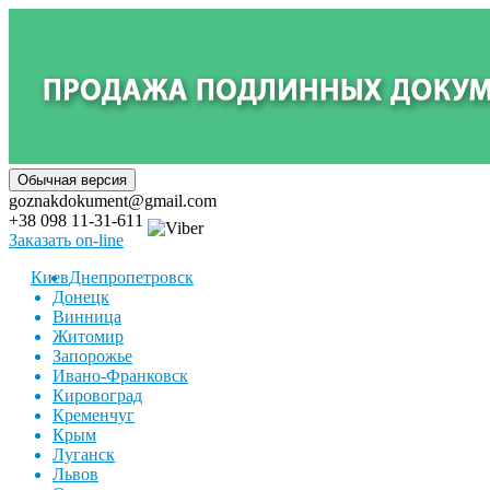
goznakdokument@gmail.com
+38 098 11-31-611
Заказать on-line
Киев
Днепропетровск
Донецк
Винница
Житомир
Запорожье
Ивано-Франковск
Кировоград
Кременчуг
Крым
Луганск
Львов