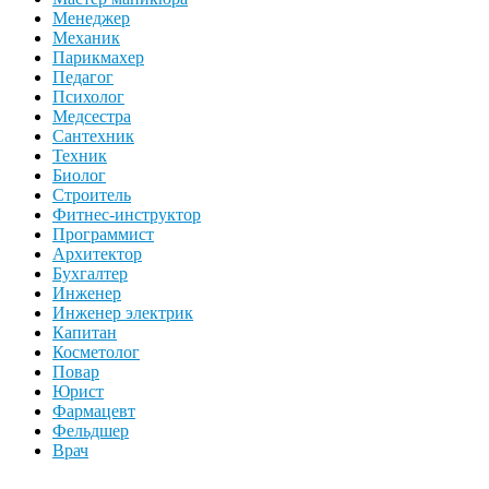
Менеджер
Механик
Парикмахер
Педагог
Психолог
Медсестра
Сантехник
Техник
Биолог
Строитель
Фитнес-инструктор
Программист
Архитектор
Бухгалтер
Инженер
Инженер электрик
Капитан
Косметолог
Повар
Юрист
Фармацевт
Фельдшер
Врач