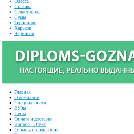
Одесса
Полтава
Севастополь
Сумы
Тернополь
Харьков
Чернигов
Главная
О компании
Специальности
ВУЗы
Цены
Оплата и доставка
Вопрос - Ответ
Отзывы и пожелания