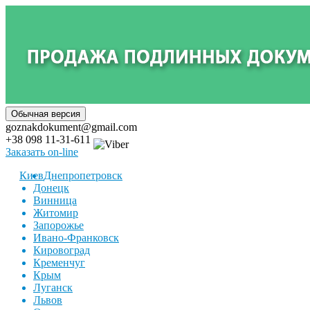
goznakdokument@gmail.com
+38 098 11-31-611
Заказать on-line
Киев
Днепропетровск
Донецк
Винница
Житомир
Запорожье
Ивано-Франковск
Кировоград
Кременчуг
Крым
Луганск
Львов