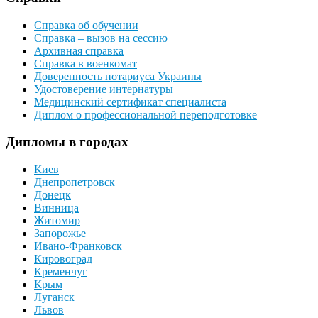
Справка об обучении
Справка – вызов на сессию
Архивная справка
Справка в военкомат
Доверенность нотариуса Украины
Удостоверение интернатуры
Медицинский сертификат специалиста
Диплом о профессиональной переподготовке
Дипломы в городах
Киев
Днепропетровск
Донецк
Винница
Житомир
Запорожье
Ивано-Франковск
Кировоград
Кременчуг
Крым
Луганск
Львов