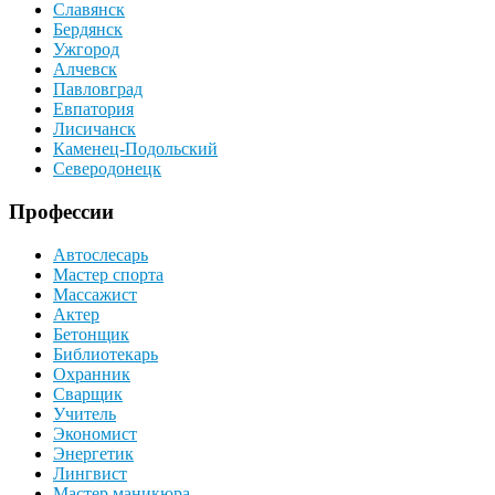
Славянск
Бердянск
Ужгород
Алчевск
Павловград
Евпатория
Лисичанск
Каменец-Подольский
Северодонецк
Профессии
Автослесарь
Мастер спорта
Массажист
Актер
Бетонщик
Библиотекарь
Охранник
Сварщик
Учитель
Экономист
Энергетик
Лингвист
Мастер маникюра