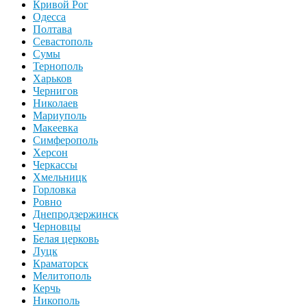
Кривой Рог
Одесса
Полтава
Севастополь
Сумы
Тернополь
Харьков
Чернигов
Николаев
Мариуполь
Макеевка
Симферополь
Херсон
Черкассы
Хмельницк
Горловка
Ровно
Днепродзержинск
Черновцы
Белая церковь
Луцк
Краматорск
Мелитополь
Керчь
Никополь