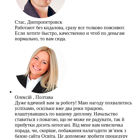
Стас, Днепропетровск
Работают без кидалова, сразу все толково поясняют.
Если хотите быстро, качественно и чтоб по деньгам
нормально, то вам сюда.
Олексій , Полтава
Дуже вдячний вам за роботу! Маю нагоду похвалитись
успіхами, оскільки вже два роки працюю,
влаштувавшись по вашому диплому. Начальство
ставиться з повагою, що не може не радувати, так й
прибутки досить непогані. Від мене вам невеличка
порада, чи, скоріше, побажання налагодити зв’язок з
базою сайта Освіта. Це допоможе зробити процедуру