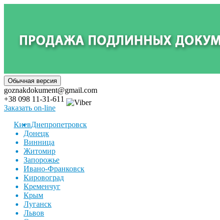
goznakdokument@gmail.com
+38 098 11-31-611
Заказать on-line
Киев
Днепропетровск
Донецк
Винница
Житомир
Запорожье
Ивано-Франковск
Кировоград
Кременчуг
Крым
Луганск
Львов