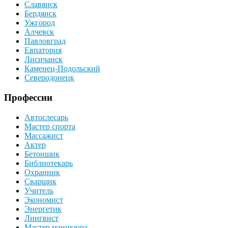
Славянск
Бердянск
Ужгород
Алчевск
Павловград
Евпатория
Лисичанск
Каменец-Подольский
Северодонецк
Профессии
Автослесарь
Мастер спорта
Массажист
Актер
Бетонщик
Библиотекарь
Охранник
Сварщик
Учитель
Экономист
Энергетик
Лингвист
Мастер маникюра