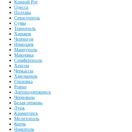
Кривой Рог
Одесса
Полтава
Севастополь
Сумы
Тернополь
Харьков
Чернигов
Николаев
Мариуполь
Макеевка
Симферополь
Херсон
Черкассы
Хмельницк
Горловка
Ровно
Днепродзержинск
Черновцы
Белая церковь
Луцк
Краматорск
Мелитополь
Керчь
Никополь