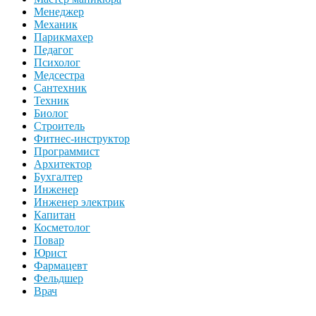
Менеджер
Механик
Парикмахер
Педагог
Психолог
Медсестра
Сантехник
Техник
Биолог
Строитель
Фитнес-инструктор
Программист
Архитектор
Бухгалтер
Инженер
Инженер электрик
Капитан
Косметолог
Повар
Юрист
Фармацевт
Фельдшер
Врач