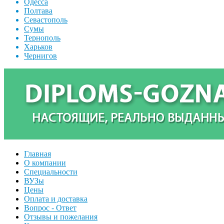
Одесса
Полтава
Севастополь
Сумы
Тернополь
Харьков
Чернигов
Главная
О компании
Специальности
ВУЗы
Цены
Оплата и доставка
Вопрос - Ответ
Отзывы и пожелания