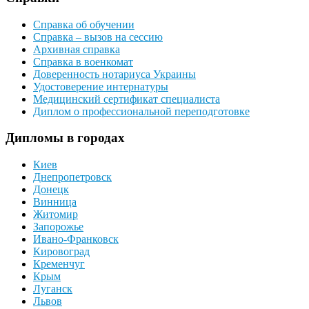
Справка об обучении
Справка – вызов на сессию
Архивная справка
Справка в военкомат
Доверенность нотариуса Украины
Удостоверение интернатуры
Медицинский сертификат специалиста
Диплом о профессиональной переподготовке
Дипломы в городах
Киев
Днепропетровск
Донецк
Винница
Житомир
Запорожье
Ивано-Франковск
Кировоград
Кременчуг
Крым
Луганск
Львов