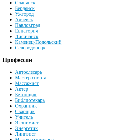
Славянск
Бердянск
Ужгород
Алчевск
Павловград
Евпатория
Лисичанск
Каменец-Подольский
Северодонецк
Профессии
Автослесарь
Мастер спорта
Массажист
Актер
Бетонщик
Библиотекарь
Охранник
Сварщик
Учитель
Экономист
Энергетик
Лингвист
Мастер маникюра