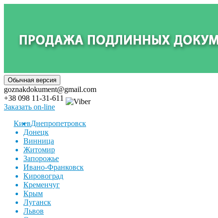
goznakdokument@gmail.com
+38 098 11-31-611
Заказать on-line
Киев
Днепропетровск
Донецк
Винница
Житомир
Запорожье
Ивано-Франковск
Кировоград
Кременчуг
Крым
Луганск
Львов