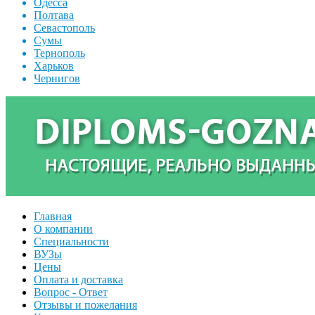
Одесса
Полтава
Севастополь
Сумы
Тернополь
Харьков
Чернигов
Главная
О компании
Специальности
ВУЗы
Цены
Оплата и доставка
Вопрос - Ответ
Отзывы и пожелания