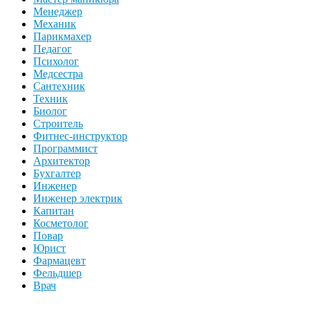
Менеджер
Механик
Парикмахер
Педагог
Психолог
Медсестра
Сантехник
Техник
Биолог
Строитель
Фитнес-инструктор
Программист
Архитектор
Бухгалтер
Инженер
Инженер электрик
Капитан
Косметолог
Повар
Юрист
Фармацевт
Фельдшер
Врач