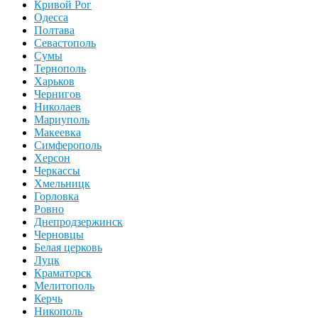
Кривой Рог
Одесса
Полтава
Севастополь
Сумы
Тернополь
Харьков
Чернигов
Николаев
Мариуполь
Макеевка
Симферополь
Херсон
Черкассы
Хмельницк
Горловка
Ровно
Днепродзержинск
Черновцы
Белая церковь
Луцк
Краматорск
Мелитополь
Керчь
Никополь