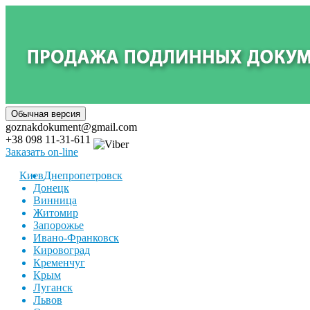
goznakdokument@gmail.com
+38 098 11-31-611
Заказать on-line
Киев
Днепропетровск
Донецк
Винница
Житомир
Запорожье
Ивано-Франковск
Кировоград
Кременчуг
Крым
Луганск
Львов