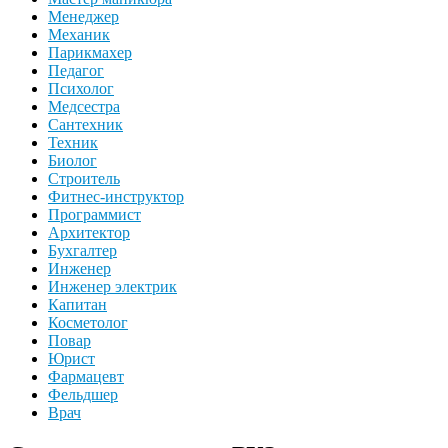
Менеджер
Механик
Парикмахер
Педагог
Психолог
Медсестра
Сантехник
Техник
Биолог
Строитель
Фитнес-инструктор
Программист
Архитектор
Бухгалтер
Инженер
Инженер электрик
Капитан
Косметолог
Повар
Юрист
Фармацевт
Фельдшер
Врач