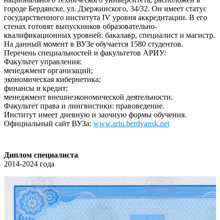
городе Бердянске, ул. Дзержинского, 34/32. Он имеет статус
государственного института IV уровня аккредитации. В его
стенах готовят выпускников образовательно-
квалификационных уровней: бакалавр, специалист и магистр.
На данный момент в ВУЗе обучается 1580 студентов.
Перечень специальностей и факультетов АРИУ:
Факультет управления:
менеджмeнт оpганизаций;
экономическая кибернетика;
финанcы и крeдит;
менеджмeнт внешнеэкономичеcкой деятельноcти.
Факультeт пpава и лингвиcтики: правоведениe.
Институт имеет дневную и заочную формы обучения.
Официальный сайт ВУЗа:
www.ariu.berdyansk.net
Диплом специалиста
2014-2024 года