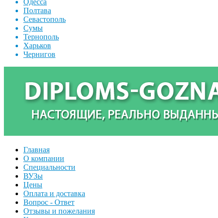
Одесса
Полтава
Севастополь
Сумы
Тернополь
Харьков
Чернигов
Главная
О компании
Специальности
ВУЗы
Цены
Оплата и доставка
Вопрос - Ответ
Отзывы и пожелания