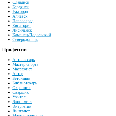
Славянск
Бердянск
Ужгород
Алчевск
Павловград
Евпатория
Лисичанск
Каменец-Подольский
Северодонецк
Профессии
Автослесарь
Мастер спорта
Массажист
Актер
Бетонщик
Библиотекарь
Охранник
Сварщик
Учитель
Экономист
Энергетик
Лингвист
Мастер маникюра