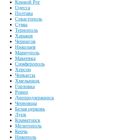
Кривой Рог
Одесса
Полтава
Севастополь
Сумы
Тернополь
Харьков
Чернигов
Николаев
Мариуполь
Макеевка
Симферополь
Херсон
Черкассы
Хмельницк
Горловка
Ровно
Днепродзержинск
Черновцы
Белая церковь
Луцк
Краматорск
Мелитополь
Керчь
Никополь